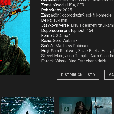
Země původu:
USA, GER
Rok výroby:
2025
Žánr:
akční, dobrodružný, sci-fi, komedie
Délka:
134 min
Jazyková verze:
ENG s českými titulkami
Doporučená přístupnost:
15+
Formát:
2D, mp4
Režie:
Gore Verbinski
Scénář:
Matthew Robinson
Hrají:
Sam Rockwell, Zazie Beetz, Haley 
Stevel Marc, Juno Temple, Asim Chaudhry
Eatock-Winnik, Dino Fetscher a další
DISTRIBUČNÍ LIST
MA