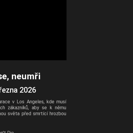
se, neumři
března 2026
urace v Los Angeles, kde musí
ých zákazníků, aby se k němu
anou světa před smrtící hrozbou
n't Die