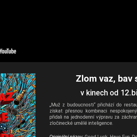
Zlom vaz, bav 
v kinech od 12.
„Muž z budoucnosti“ přichází do resta
získat přesnou kombinaci nespokojen
přidali na jednodenní výpravu za záchr
zločinecké umělé inteligence.
Originální název:
Good Luck, Have Fun, Do