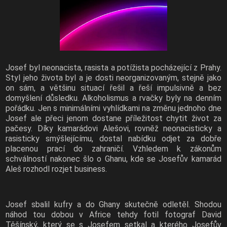
Josef byl neonacista, rasista a potížista pocházející z Prahy.
Styl jeho života byl a je dosti neorganizovaným, stejně jako
on sám, a většinu situací řešil a řeší impulsivně a bez
domyšlení důsledku. Alkoholismus a rvačky byly na denním
pořádku. Jen s minimálními vyhlídkami na změnu jednoho dne
Josef ale přeci jenom dostane příležitost chytit život za
pačesy. Díky kamarádovi Alešovi, rovněž neonacisticky a
rasisticky smýšlejícímu, dostal nabídku odjet za dobře
placenou prací do zahraničí. Vzhledem k zákonům
schválností nakonec šlo o Ghanu, kde se Josefův kamarád
Aleš rozhodl rozjet business.
Josef sbalil kufry a do Ghany skutečně odletěl. Shodou
náhod tou dobou v Africe tehdy fotil fotograf David
Těšínský, který se s Josefem setkal a kterého Josefův