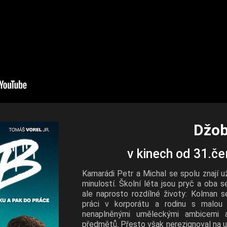
Džo
v kinech od 31.č
Kamarádi Petr a Michal se spolu znají už
minulostí. Školní léta jsou pryč a oba 
ale naprosto rozdílné životy: Kolman s
práci v korporátu a rodinu s malou
nenaplněnými uměleckými ambicemi a
předmětů. Přesto však nerezignoval na u