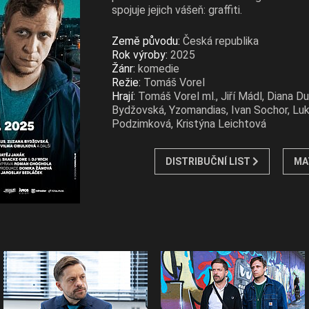
spojuje jejich vášeň: graffiti.
Země původu:
Česká republika
Rok výroby:
2025
Žánr:
komedie
Režie:
Tomáš Vorel
Hrají:
Tomáš Vorel ml., Jiří Mádl, Diana D
Bydžovská, Yzomandias, Ivan Sochor, Luká
Podzimková, Kristýna Leichtová
DISTRIBUČNÍ LIST
MA