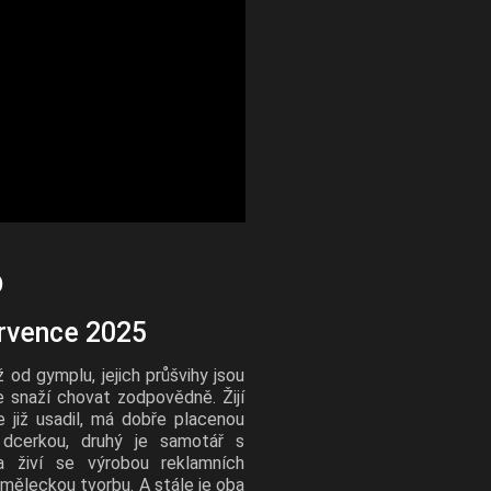
b
ervence 2025
 od gymplu, jejich průšvihy jsou
se snaží chovat zodpovědně. Žijí
e již usadil, má dobře placenou
 dcerkou, druhý je samotář s
 živí se výrobou reklamních
měleckou tvorbu. A stále je oba